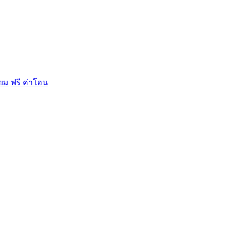
ียม
ฟรี ค่าโอน