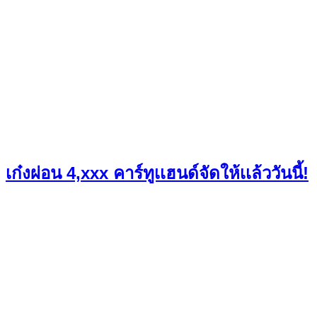
เก๋งผ่อน 4,xxx คาร์ทูเเฮนด์จัดให้เเล้ววันนี้!