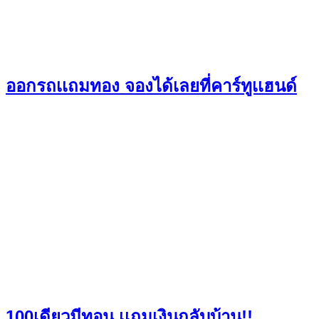
ออกรถเเถมทอง จองได้เลยที่คาร์ทูเเฮนด์
100เดียวมีทอน เเถมเงินกลับบ้าน!!