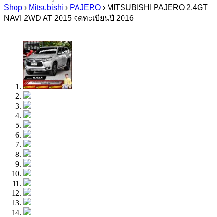
for:
Shop
›
Mitsubishi
›
PAJERO
›
MITSUBISHI PAJERO 2.4GT
NAVI 2WD AT 2015 จดทะเบียนปี 2016