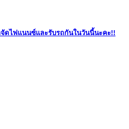
มาจัดไฟแนนซ์และรับรถกันในวันนี้นะคะ!!