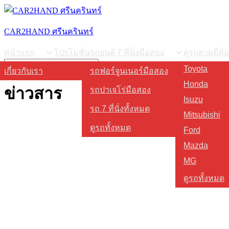
Skip
to
content
CAR2HAND ศรีนครินทร์
หน้าแรก
โปรโมชั่น
รถยนต์ 7 ที่นั่งมือสอง
ดูรถตามยี่ห้อ
Search
Toyota
เกี่ยวกับเรา
รถฟอร์จูนเนอร์มือสอง
for:
Honda
ข่าวสาร
รถปาเจโร่มือสอง
Isuzu
รถ 7 ที่นั่งทั้งหมด
Mitsubishi
ดูรถทั้งหมด
Ford
Mazda
MG
ดูรถทั้งหมด